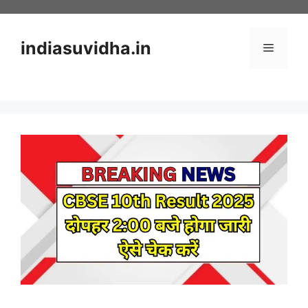
Skip
to
content
indiasuvidha.in
Menu