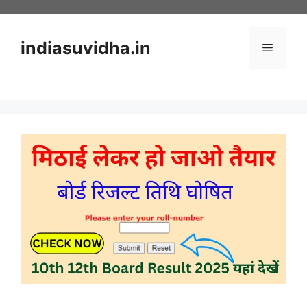
Skip
to
content
indiasuvidha.in
Menu