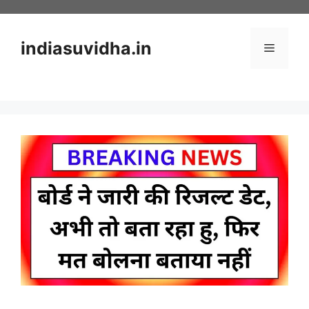
Skip
to
content
indiasuvidha.in
Menu