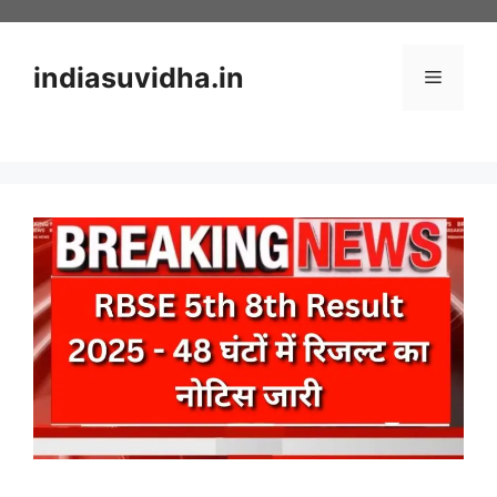
Skip
to
content
indiasuvidha.in
Menu