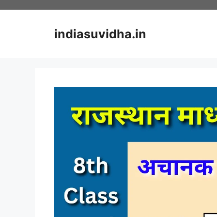
Skip
to
content
indiasuvidha.in