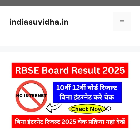
Skip
to
content
indiasuvidha.in
Menu